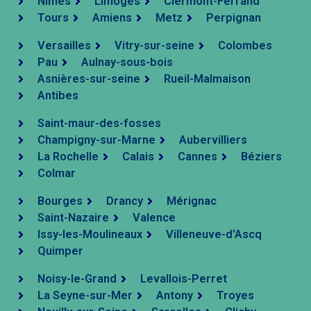
Nîmes
Limoges
Clermont-Ferrand
Tours
Amiens
Metz
Perpignan
Versailles
Vitry-sur-seine
Colombes
Pau
Aulnay-sous-bois
Asnières-sur-seine
Rueil-Malmaison
Antibes
Saint-maur-des-fosses
Champigny-sur-Marne
Aubervilliers
La Rochelle
Calais
Cannes
Béziers
Colmar
Bourges
Drancy
Mérignac
Saint-Nazaire
Valence
Issy-les-Moulineaux
Villeneuve-d'Ascq
Quimper
Noisy-le-Grand
Levallois-Perret
La Seyne-sur-Mer
Antony
Troyes