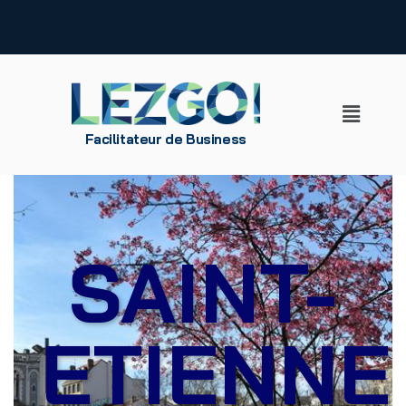
Aller
au
contenu
Facilitateur de Business
SAINT-
ETIENNE