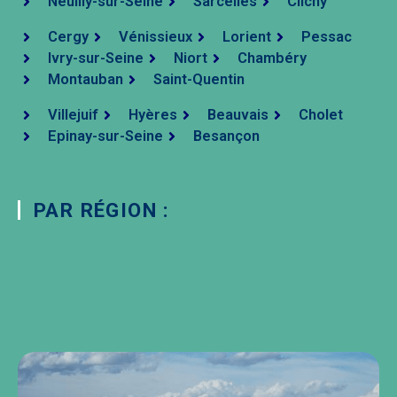
Neuilly-sur-Seine
Sarcelles
Clichy
Cergy
Vénissieux
Lorient
Pessac
Ivry-sur-Seine
Niort
Chambéry
Montauban
Saint-Quentin
Villejuif
Hyères
Beauvais
Cholet
Epinay-sur-Seine
Besançon
PAR RÉGION :