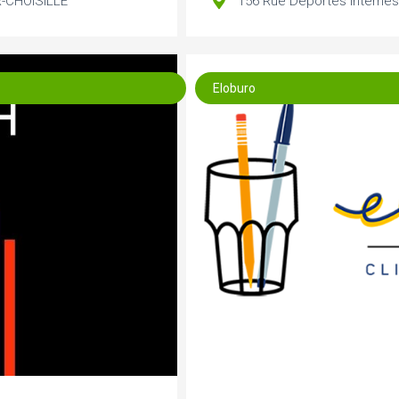
-CHOISILLE
156 Rue Déportés Interné
Eloburo