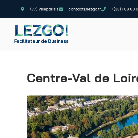
(77) Villeparisis
contact@lezgo.fr
+(33) 1 88 60 
Aller
au
contenu
Facilitateur de Business
Centre-Val de Loir