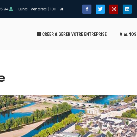
05 94
Lundi-Vendredi | 10H-19H
🏢 CRÉER & GÉRER VOTRE ENTREPRISE
👩‍💻 NO
e