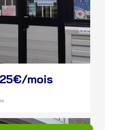
e 25€/mois
ois