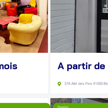
mois
A partir d
37A Allé des Pins 41000 Bl
Dom'ici