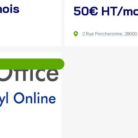
mois
50€ HT/mo
2 Rue Percheronne, 28000 