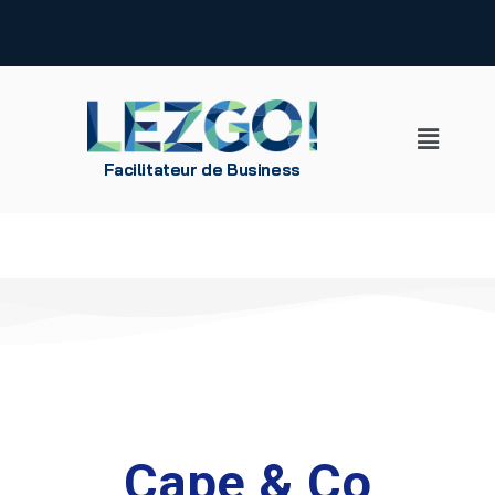
Aller
au
contenu
Facilitateur de Business
Cape & Co